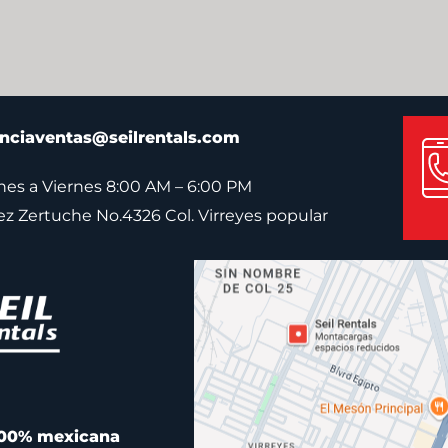
nciaventas@seilrentals.com
es a Viernes 8:00 AM – 6:00 PM
pez Zertuche No.4326 Col. Virreyes popular
00% mexicana