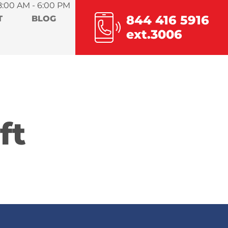
8:00 AM - 6:00 PM
844 416 5916
T
BLOG
ext.3006
ft