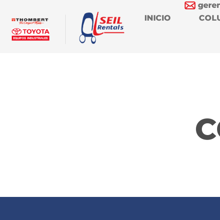
gere
INICIO
COL
C