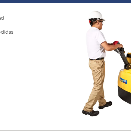
ad
edidas