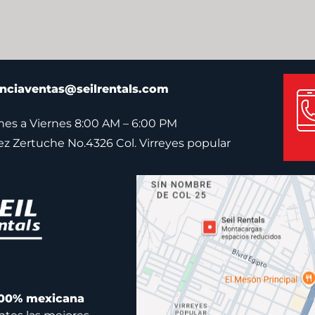
nciaventas@seilrentals.com
es a Viernes 8:00 AM – 6:00 PM
pez Zertuche No.4326 Col. Virreyes popular
00% mexicana