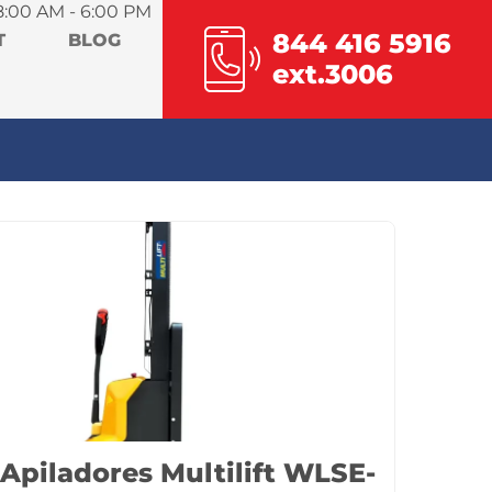
8:00 AM - 6:00 PM
844 416 5916
T
BLOG
ext.3006
Apiladores Multilift WLSE-