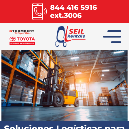
844 416 5916
ext.3006
INICIO
COLUMBIA
COMBILIFT
HOIST
MULTILIFT
Soluciones Logísticas para