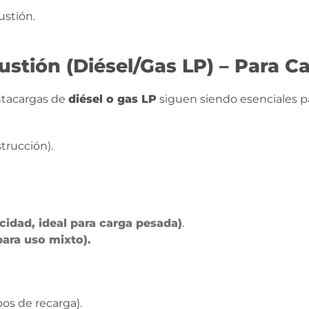
stión.
stión (Diésel/Gas LP) – Para C
ntacargas de
diésel o gas LP
siguen siendo esenciales pa
trucción).
cidad, ideal para carga pesada)
.
ara uso mixto).
s de recarga).