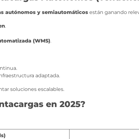
s autónomos y semiautomáticos
están ganando relev
en
.
automatizada (WMS)
.
ntinua.
infraestructura adaptada.
ar soluciones escalables.
ntacargas en 2025?
ls)