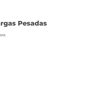
argas Pesadas
ra: