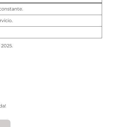
onstante.
vicio.
 2025.
da!