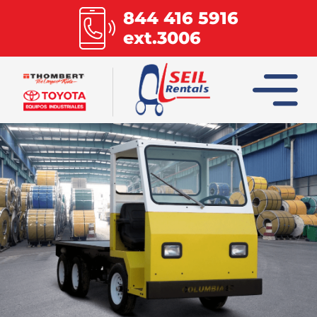
844 416 5916
ext.3006
INICIO
COLUMBIA
COMBILIFT
HOIST
MULTILIFT