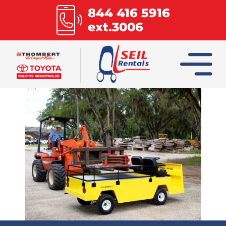
844 416 5916
ext.3006
INICIO
COLUMBIA
COMBILIFT
HOIST
MULTILIFT