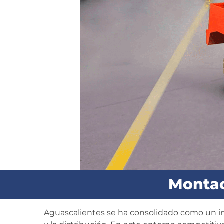
Montac
Aguascalientes se ha consolidado como un imp