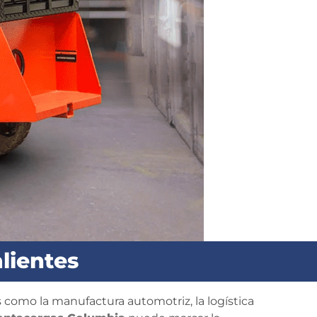
lientes
 como la manufactura automotriz, la logística