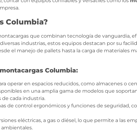
o, contar con equipos confiables y versátiles como los
mo
empresa.
as Columbia?
ontacargas que combinan tecnología de vanguardia, efici
diversas industrias, estos equipos destacan por su facili
sde el manejo de pallets hasta la carga de materiales m
os montacargas Columbia:
ara operar en espacios reducidos, como almacenes o cent
ponibles en una amplia gama de modelos que soportan 
 de cada industria.
as de control ergonómicos y funciones de seguridad, com
siones eléctricas, a gas o diésel, lo que permite a las e
 ambientales.