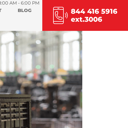
8:00 AM - 6:00 PM
844 416 5916
T
BLOG
ext.3006