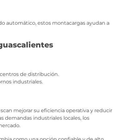
nado automático, estos montacargas ayudan a
guascalientes
centros de distribución.
nos industriales.
an mejorar su eficiencia operativa y reducir
as demandas industriales locales, los
mercado.
umbia como una opción confiable y de alto