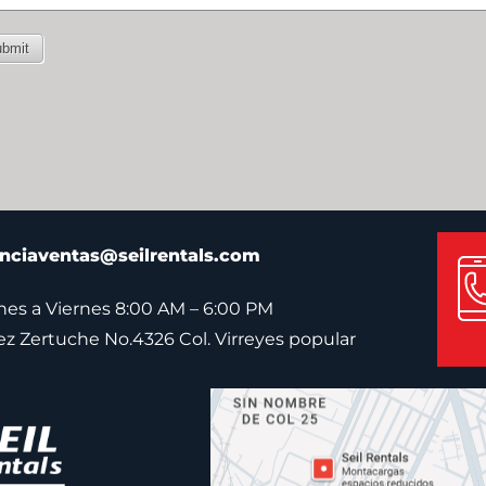
nciaventas@seilrentals.com
es a Viernes 8:00 AM – 6:00 PM
pez Zertuche No.4326 Col. Virreyes popular