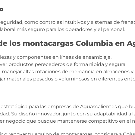
jo
seguridad, como controles intuitivos y sistemas de fre
aboral más seguro para los operadores y el personal.
 de los montacargas Columbia en A
 piezas y componentes en líneas de ensamblaje.
ver productos perecederos de forma rápida y segura.
 manejar altas rotaciones de mercancía en almacenes y 
r materiales pesados o voluminosos en diferentes entor
stratégica para las empresas de Aguascalientes que busc
dad. Su diseño innovador, junto con su adaptabilidad a l
quier negocio que busque mantenerse competitivo en el 
rir o renovar tu equipo de montacargas, considera a Col