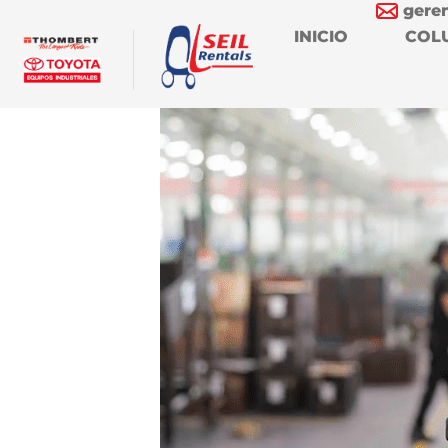
gere
INICIO
COL