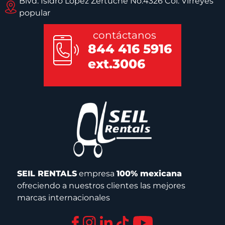
Blvd. Isidro Lopez Zertuche No.4326 Col. Virreyes
popular
contáctanos
844 416 5916
ext.3006
SEIL RENTALS
empresa
100% mexicana
ofreciendo a nuestros clientes las mejores
marcas internacionales