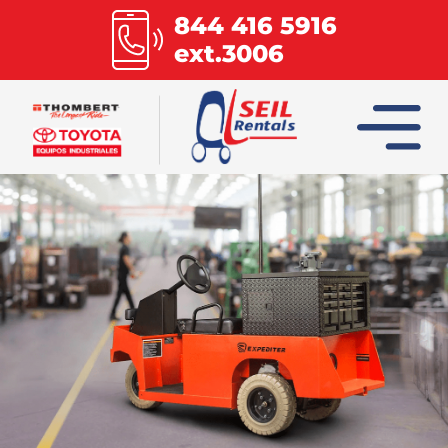
844 416 5916
ext.3006
INICIO
COLUMBIA
COMBILIFT
HOIST
MULTILIFT