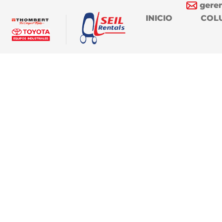
gere
INICIO
COL