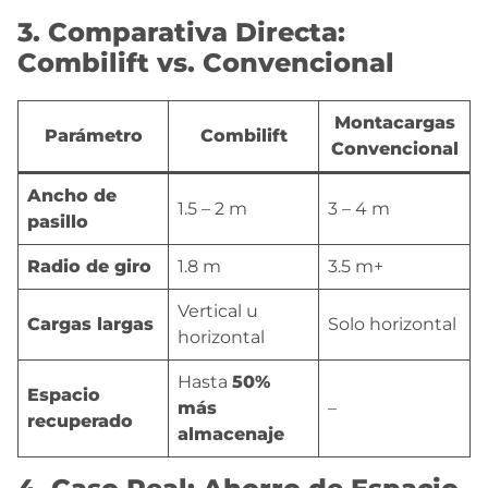
3. Comparativa Directa:
Combilift vs. Convencional
Montacargas
Parámetro
Combilift
Convencional
Ancho de
1.5 – 2 m
3 – 4 m
pasillo
Radio de giro
1.8 m
3.5 m+
Vertical u
Cargas largas
Solo horizontal
horizontal
Hasta
50%
Espacio
más
–
recuperado
almacenaje