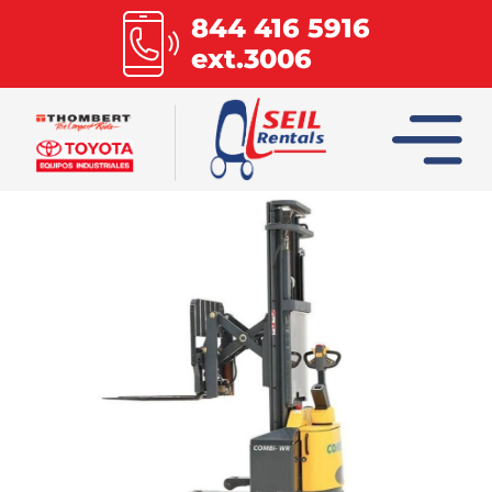
844 416 5916
ext.3006
INICIO
COLUMBIA
COMBILIFT
HOIST
MULTILIFT