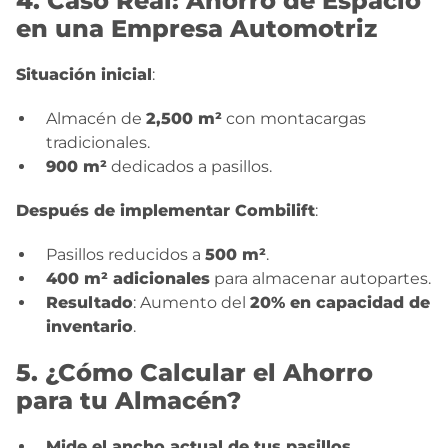
4. Caso Real: Ahorro de Espacio
en una Empresa Automotriz
Situación inicial
:
Almacén de
2,500 m²
con montacargas
tradicionales.
900 m²
dedicados a pasillos.
Después de implementar Combilift
:
Pasillos reducidos a
500 m²
.
400 m² adicionales
para almacenar autopartes.
Resultado
: Aumento del
20% en capacidad de
inventario
.
5. ¿Cómo Calcular el Ahorro
para tu Almacén?
Mide el ancho actual de tus pasillos
.