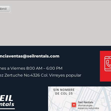
nciaventas@seilrentals.com
es a Viernes 8:00 AM – 6:00 PM
pez Zertuche No.4326 Col. Virreyes popular