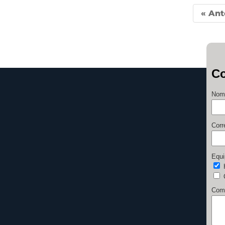
« Ant