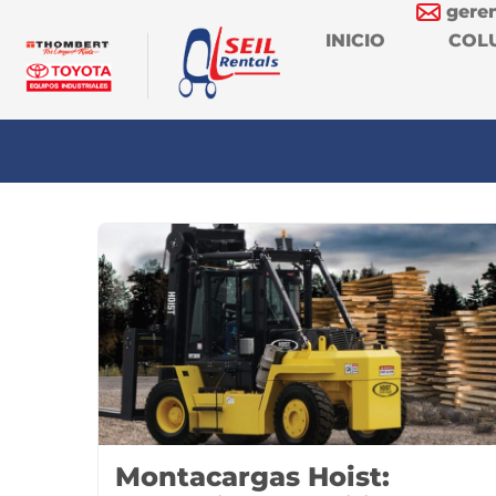
gere
INICIO
COL
Montacargas Hoist: