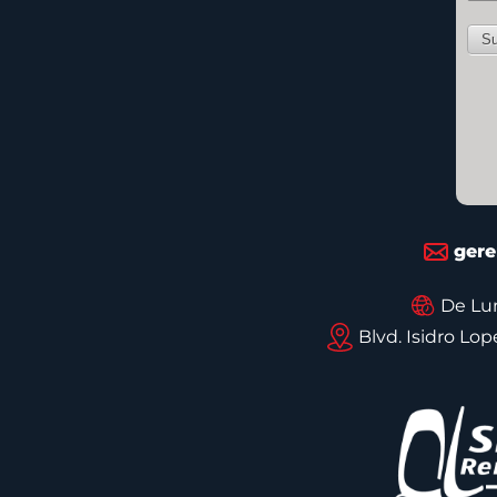
gere
De Lun
Blvd. Isidro Lo